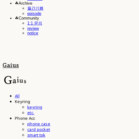
☘︎Archive
월간기쁨
episode
☘︎Community
1:1 문의
review
notice
Gaius
All
Keyring
keyring
etc.
Phone Acc
phone case
card pocket
smart tok