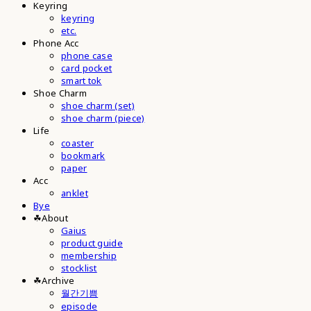
Keyring
keyring
etc.
Phone Acc
phone case
card pocket
smart tok
Shoe Charm
shoe charm (set)
shoe charm (piece)
Life
coaster
bookmark
paper
Acc
anklet
Bye
☘︎About
Gaius
product guide
membership
stocklist
☘︎Archive
월간기쁨
episode