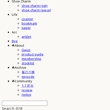
Shoe Charm
shoe charm (set)
shoe charm (piece)
Life
coaster
bookmark
paper
Acc
anklet
Bye
☘︎About
Gaius
product guide
membership
stocklist
☘︎Archive
월간기쁨
episode
☘︎Community
1:1 문의
review
notice
Search
검색