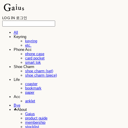
LOG IN
로그인
All
Keyring
keyring
etc.
Phone Acc
phone case
card pocket
smart tok
Shoe Charm
shoe charm (set)
shoe charm (piece)
Life
coaster
bookmark
paper
Acc
anklet
Bye
☘︎About
Gaius
product guide
membership
stocklist