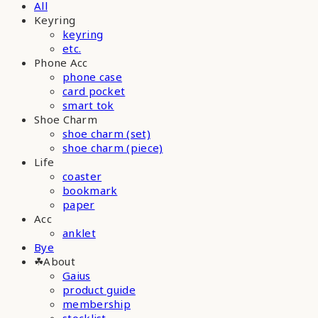
All
Keyring
keyring
etc.
Phone Acc
phone case
card pocket
smart tok
Shoe Charm
shoe charm (set)
shoe charm (piece)
Life
coaster
bookmark
paper
Acc
anklet
Bye
☘︎About
Gaius
product guide
membership