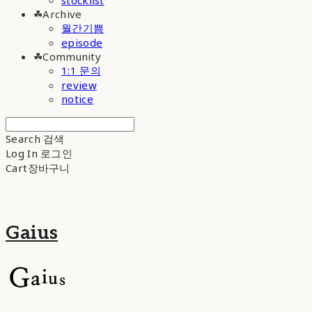
stocklist
☘︎Archive
월간기쁨
episode
☘︎Community
1:1 문의
review
notice
Search
검색
Log In
로그인
Cart
장바구니
Gaius