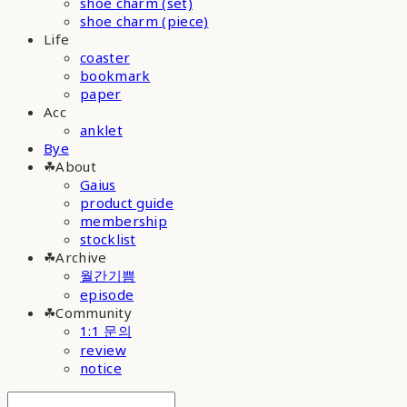
shoe charm (set)
shoe charm (piece)
Life
coaster
bookmark
paper
Acc
anklet
Bye
☘︎About
Gaius
product guide
membership
stocklist
☘︎Archive
월간기쁨
episode
☘︎Community
1:1 문의
review
notice