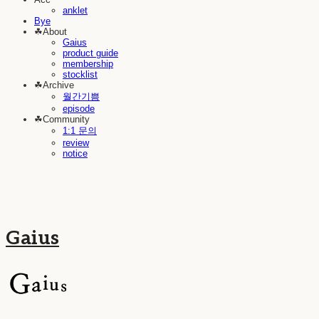
anklet
Bye
☘︎About
Gaius
product guide
membership
stocklist
☘︎Archive
월간기쁨
episode
☘︎Community
1:1 문의
review
notice
Gaius