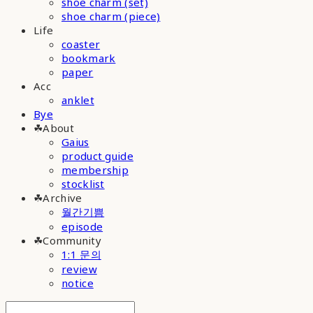
shoe charm (set)
shoe charm (piece)
Life
coaster
bookmark
paper
Acc
anklet
Bye
☘︎About
Gaius
product guide
membership
stocklist
☘︎Archive
월간기쁨
episode
☘︎Community
1:1 문의
review
notice