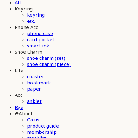
All
Keyring
keyring
etc.
Phone Acc
phone case
card pocket
smart tok
Shoe Charm
shoe charm (set)
shoe charm (piece)
Life
coaster
bookmark
paper
Acc
anklet
Bye
☘︎About
Gaius
product guide
membership