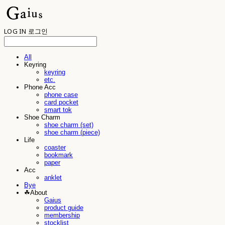
LOG IN
로그인
All
Keyring
keyring
etc.
Phone Acc
phone case
card pocket
smart tok
Shoe Charm
shoe charm (set)
shoe charm (piece)
Life
coaster
bookmark
paper
Acc
anklet
Bye
☘︎About
Gaius
product guide
membership
stocklist