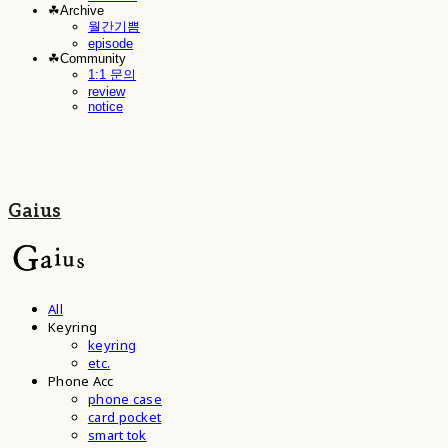
☘︎Archive
월간기쁨
episode
☘︎Community
1:1 문의
review
notice
Gaius
All
Keyring
keyring
etc.
Phone Acc
phone case
card pocket
smart tok