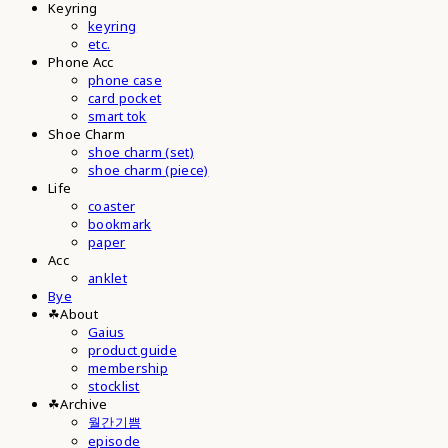
Keyring
keyring
etc.
Phone Acc
phone case
card pocket
smart tok
Shoe Charm
shoe charm (set)
shoe charm (piece)
Life
coaster
bookmark
paper
Acc
anklet
Bye
☘︎About
Gaius
product guide
membership
stocklist
☘︎Archive
월간기쁨
episode