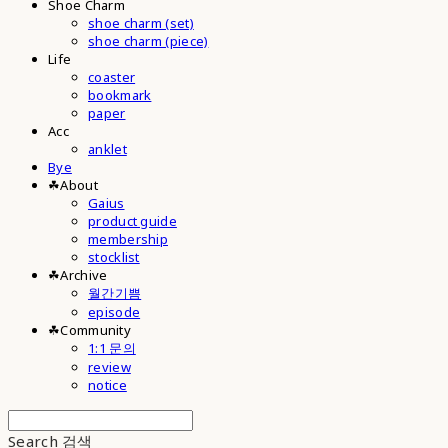
Shoe Charm
shoe charm (set)
shoe charm (piece)
Life
coaster
bookmark
paper
Acc
anklet
Bye
☘︎About
Gaius
product guide
membership
stocklist
☘︎Archive
월간기쁨
episode
☘︎Community
1:1 문의
review
notice
Search
검색