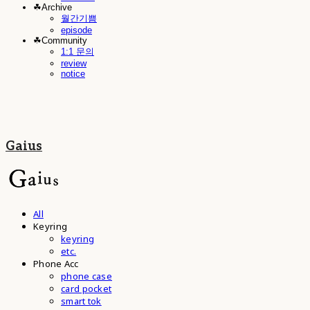
☘︎Archive
월간기쁨
episode
☘︎Community
1:1 문의
review
notice
Gaius
All
Keyring
keyring
etc.
Phone Acc
phone case
card pocket
smart tok