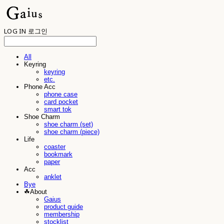
LOG IN
로그인
All
Keyring
keyring
etc.
Phone Acc
phone case
card pocket
smart tok
Shoe Charm
shoe charm (set)
shoe charm (piece)
Life
coaster
bookmark
paper
Acc
anklet
Bye
☘︎About
Gaius
product guide
membership
stocklist