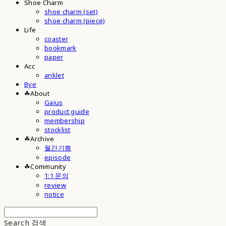
Shoe Charm
shoe charm (set)
shoe charm (piece)
Life
coaster
bookmark
paper
Acc
anklet
Bye
☘︎About
Gaius
product guide
membership
stocklist
☘︎Archive
월간기쁨
episode
☘︎Community
1:1 문의
review
notice
Search
검색