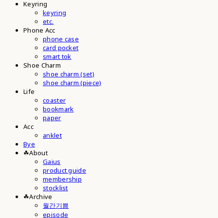
Keyring
keyring
etc.
Phone Acc
phone case
card pocket
smart tok
Shoe Charm
shoe charm (set)
shoe charm (piece)
Life
coaster
bookmark
paper
Acc
anklet
Bye
☘︎About
Gaius
product guide
membership
stocklist
☘︎Archive
월간기쁨
episode