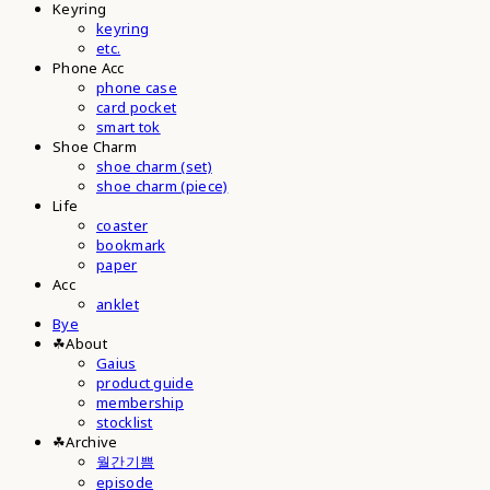
Keyring
keyring
etc.
Phone Acc
phone case
card pocket
smart tok
Shoe Charm
shoe charm (set)
shoe charm (piece)
Life
coaster
bookmark
paper
Acc
anklet
Bye
☘︎About
Gaius
product guide
membership
stocklist
☘︎Archive
월간기쁨
episode