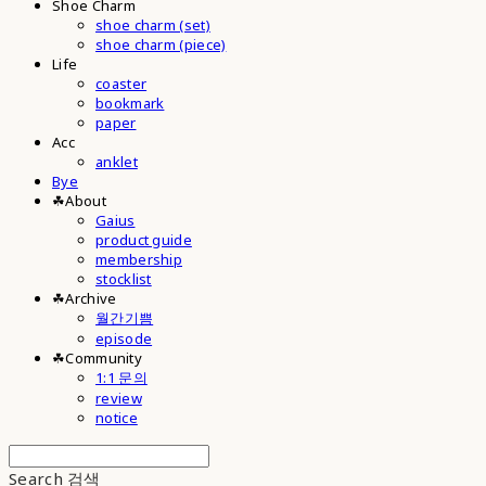
Shoe Charm
shoe charm (set)
shoe charm (piece)
Life
coaster
bookmark
paper
Acc
anklet
Bye
☘︎About
Gaius
product guide
membership
stocklist
☘︎Archive
월간기쁨
episode
☘︎Community
1:1 문의
review
notice
Search
검색