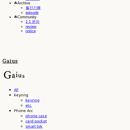
☘︎Archive
월간기쁨
episode
☘︎Community
1:1 문의
review
notice
Gaius
All
Keyring
keyring
etc.
Phone Acc
phone case
card pocket
smart tok