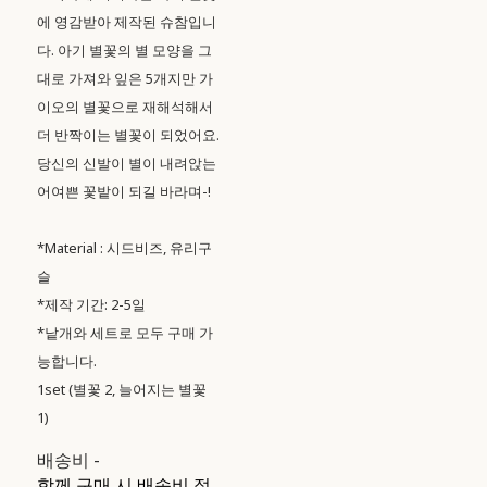
에 영감받아 제작된 슈참입니
다. 아기 별꽃의 별 모양을 그
대로 가져와 잎은 5개지만 가
이오의 별꽃으로 재해석해서
더 반짝이는 별꽃이 되었어요.
당신의 신발이 별이 내려앉는
어여쁜 꽃밭이 되길 바라며-!
*Material : 시드비즈, 유리구
슬
*제작 기간: 2-5일
*낱개와 세트로 모두 구매 가
능합니다.
1set (별꽃 2, 늘어지는 별꽃
1)
배송비
-
함께 구매 시 배송비 절