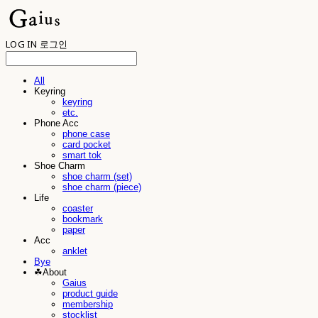
LOG IN
로그인
All
Keyring
keyring
etc.
Phone Acc
phone case
card pocket
smart tok
Shoe Charm
shoe charm (set)
shoe charm (piece)
Life
coaster
bookmark
paper
Acc
anklet
Bye
☘︎About
Gaius
product guide
membership
stocklist