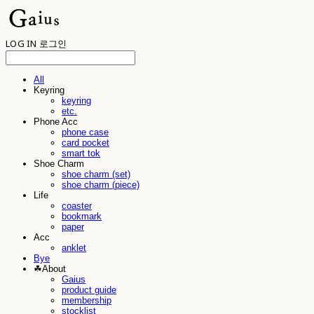
LOG IN
로그인
All
Keyring
keyring
etc.
Phone Acc
phone case
card pocket
smart tok
Shoe Charm
shoe charm (set)
shoe charm (piece)
Life
coaster
bookmark
paper
Acc
anklet
Bye
☘︎About
Gaius
product guide
membership
stocklist