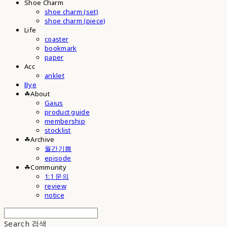
Shoe Charm
shoe charm (set)
shoe charm (piece)
Life
coaster
bookmark
paper
Acc
anklet
Bye
☘︎About
Gaius
product guide
membership
stocklist
☘︎Archive
월간기쁨
episode
☘︎Community
1:1 문의
review
notice
Search
검색