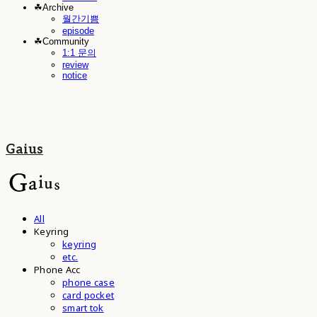
☘︎Archive
월간기쁨
episode
☘︎Community
1:1 문의
review
notice
Gaius
All
Keyring
keyring
etc.
Phone Acc
phone case
card pocket
smart tok