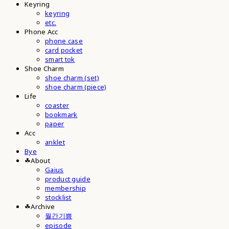
Keyring
keyring
etc.
Phone Acc
phone case
card pocket
smart tok
Shoe Charm
shoe charm (set)
shoe charm (piece)
Life
coaster
bookmark
paper
Acc
anklet
Bye
☘︎About
Gaius
product guide
membership
stocklist
☘︎Archive
월간기쁨
episode