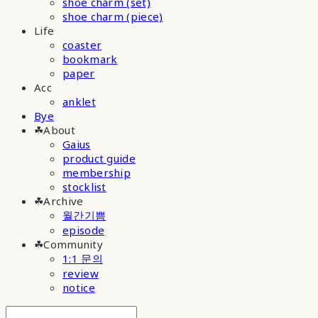
shoe charm (set)
shoe charm (piece)
Life
coaster
bookmark
paper
Acc
anklet
Bye
☘︎About
Gaius
product guide
membership
stocklist
☘︎Archive
월간기쁨
episode
☘︎Community
1:1 문의
review
notice