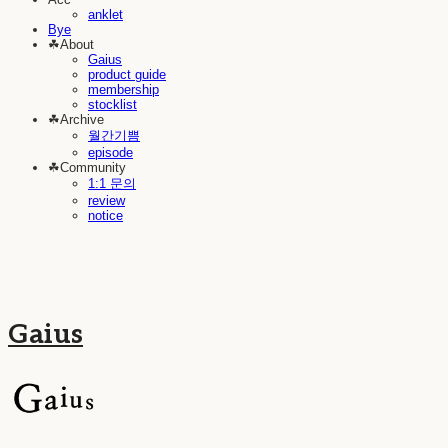
anklet
Bye
☘︎About
Gaius
product guide
membership
stocklist
☘︎Archive
월간기쁨
episode
☘︎Community
1:1 문의
review
notice
Gaius