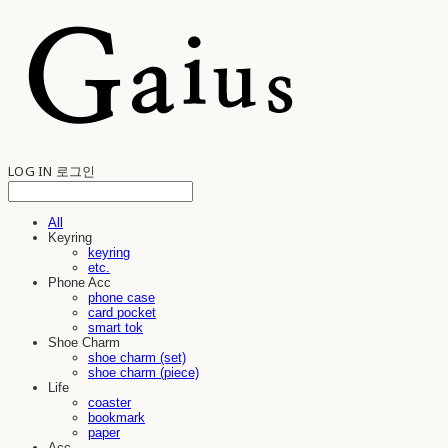
LOG IN
로그인
All
Keyring
keyring
etc.
Phone Acc
phone case
card pocket
smart tok
Shoe Charm
shoe charm (set)
shoe charm (piece)
Life
coaster
bookmark
paper
Acc