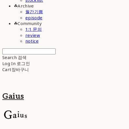
stocklist
☘︎Archive
월간기쁨
episode
☘︎Community
1:1 문의
review
notice
Search
검색
Log In
로그인
Cart
장바구니
Gaius