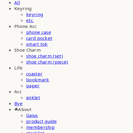
All
Keyring
keyring
etc.
Phone Acc
phone case
card pocket
smart tok
Shoe Charm
shoe charm (set)
shoe charm (piece)
Life
coaster
bookmark
paper
Acc
anklet
Bye
☘︎About
Gaius
product guide
membership