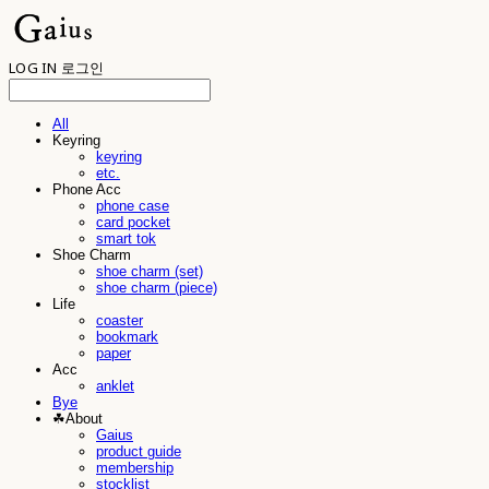
LOG IN
로그인
All
Keyring
keyring
etc.
Phone Acc
phone case
card pocket
smart tok
Shoe Charm
shoe charm (set)
shoe charm (piece)
Life
coaster
bookmark
paper
Acc
anklet
Bye
☘︎About
Gaius
product guide
membership
stocklist