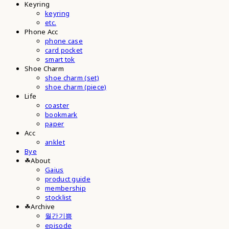
Keyring
keyring
etc.
Phone Acc
phone case
card pocket
smart tok
Shoe Charm
shoe charm (set)
shoe charm (piece)
Life
coaster
bookmark
paper
Acc
anklet
Bye
☘︎About
Gaius
product guide
membership
stocklist
☘︎Archive
월간기쁨
episode