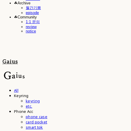
☘︎Archive
월간기쁨
episode
☘︎Community
1:1 문의
review
notice
Gaius
All
Keyring
keyring
etc.
Phone Acc
phone case
card pocket
smart tok