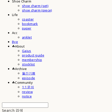
Shoe Charm
shoe charm (set)
shoe charm (piece)
Life
coaster
bookmark
paper
Acc
anklet
Bye
☘︎About
Gaius
product guide
membership
stocklist
☘︎Archive
월간기쁨
episode
☘︎Community
1:1 문의
review
notice
Search
검색