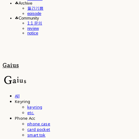
☘︎Archive
월간기쁨
episode
☘︎Community
1:1 문의
review
notice
Gaius
All
Keyring
keyring
etc.
Phone Acc
phone case
card pocket
smart tok