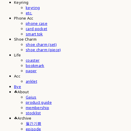
Keyring
keyring
etc.
Phone Acc
phone case
card pocket
smart tok
Shoe Charm
shoe charm (set)
shoe charm (piece)
Life
coaster
bookmark
paper
Acc
anklet
Bye
☘︎About
Gaius
product guide
membership
stocklist
☘︎Archive
월간기쁨
episode