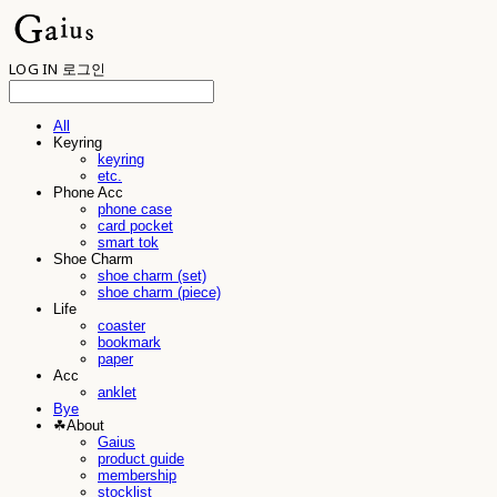
LOG IN
로그인
All
Keyring
keyring
etc.
Phone Acc
phone case
card pocket
smart tok
Shoe Charm
shoe charm (set)
shoe charm (piece)
Life
coaster
bookmark
paper
Acc
anklet
Bye
☘︎About
Gaius
product guide
membership
stocklist