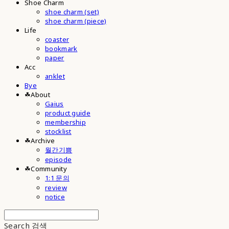
Shoe Charm
shoe charm (set)
shoe charm (piece)
Life
coaster
bookmark
paper
Acc
anklet
Bye
☘︎About
Gaius
product guide
membership
stocklist
☘︎Archive
월간기쁨
episode
☘︎Community
1:1 문의
review
notice
Search
검색