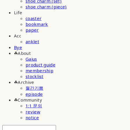
shoe charm (set)
shoe charm (piece)
Life
coaster
bookmark
paper
Acc
anklet
Bye
☘︎About
Gaius
product guide
membership
stocklist
☘︎Archive
월간기쁨
episode
☘︎Community
1:1 문의
review
notice