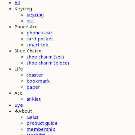
All
Keyring
keyring
etc.
Phone Acc
phone case
card pocket
smart tok
Shoe Charm
shoe charm (set)
shoe charm (piece)
Life
coaster
bookmark
paper
Acc
anklet
Bye
☘︎About
Gaius
product guide
membership