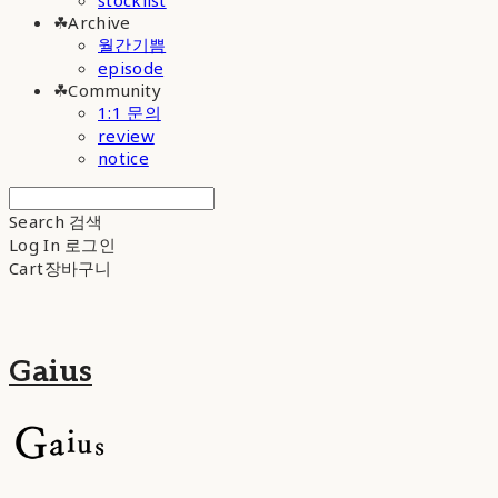
stocklist
☘︎Archive
월간기쁨
episode
☘︎Community
1:1 문의
review
notice
Search
검색
Log In
로그인
Cart
장바구니
Gaius