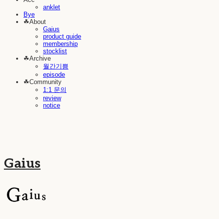
anklet
Bye
☘︎About
Gaius
product guide
membership
stocklist
☘︎Archive
월간기쁨
episode
☘︎Community
1:1 문의
review
notice
Gaius