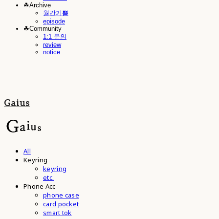
☘︎Archive
월간기쁨
episode
☘︎Community
1:1 문의
review
notice
Gaius
All
Keyring
keyring
etc.
Phone Acc
phone case
card pocket
smart tok