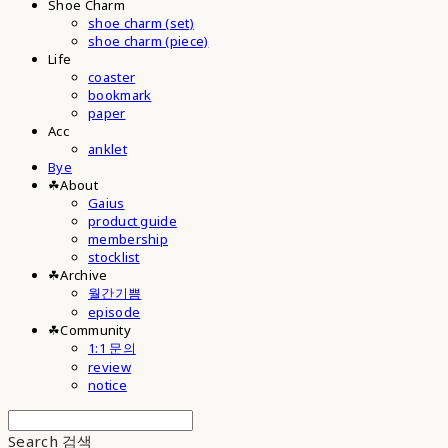
Shoe Charm
shoe charm (set)
shoe charm (piece)
Life
coaster
bookmark
paper
Acc
anklet
Bye
☘︎About
Gaius
product guide
membership
stocklist
☘︎Archive
월간기쁨
episode
☘︎Community
1:1 문의
review
notice
Search
검색