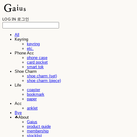
LOG IN
로그인
All
Keyring
keyring
etc.
Phone Acc
phone case
card pocket
smart tok
Shoe Charm
shoe charm (set)
shoe charm (piece)
Life
coaster
bookmark
paper
Acc
anklet
Bye
☘︎About
Gaius
product guide
membership
stocklist