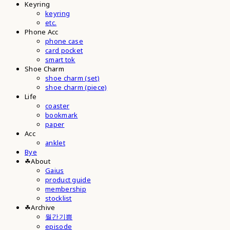
Keyring
keyring
etc.
Phone Acc
phone case
card pocket
smart tok
Shoe Charm
shoe charm (set)
shoe charm (piece)
Life
coaster
bookmark
paper
Acc
anklet
Bye
☘︎About
Gaius
product guide
membership
stocklist
☘︎Archive
월간기쁨
episode