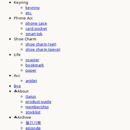
Keyring
keyring
etc.
Phone Acc
phone case
card pocket
smart tok
Shoe Charm
shoe charm (set)
shoe charm (piece)
Life
coaster
bookmark
paper
Acc
anklet
Bye
☘︎About
Gaius
product guide
membership
stocklist
☘︎Archive
월간기쁨
episode