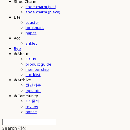
Shoe Charm
shoe charm (set)
shoe charm (piece)
Life
coaster
bookmark
paper
Acc
anklet
Bye
☘︎About
Gaius
product guide
membership
stocklist
☘︎Archive
월간기쁨
episode
☘︎Community
1:1 문의
review
notice
Search
검색