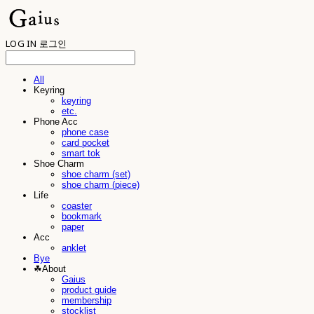
LOG IN
로그인
All
Keyring
keyring
etc.
Phone Acc
phone case
card pocket
smart tok
Shoe Charm
shoe charm (set)
shoe charm (piece)
Life
coaster
bookmark
paper
Acc
anklet
Bye
☘︎About
Gaius
product guide
membership
stocklist