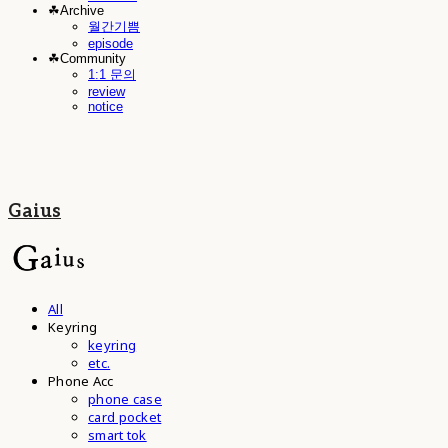
☘︎Archive
월간기쁨
episode
☘︎Community
1:1 문의
review
notice
Gaius
All
Keyring
keyring
etc.
Phone Acc
phone case
card pocket
smart tok