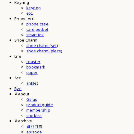
Keyring
keyring
etc.
Phone Acc
phone case
card pocket
smart tok
Shoe Charm
shoe charm (set)
shoe charm (piece)
Life
coaster
bookmark
paper
Acc
anklet
Bye
☘︎About
Gaius
product guide
membership
stocklist
☘︎Archive
월간기쁨
episode