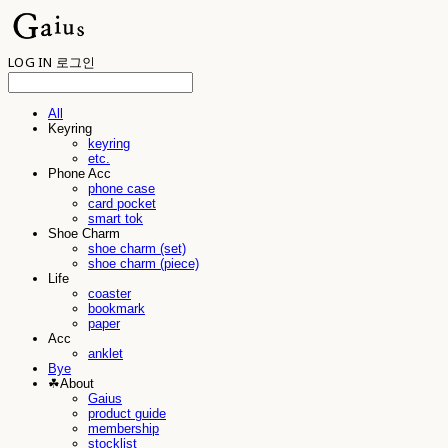
LOG IN
로그인
All
Keyring
keyring
etc.
Phone Acc
phone case
card pocket
smart tok
Shoe Charm
shoe charm (set)
shoe charm (piece)
Life
coaster
bookmark
paper
Acc
anklet
Bye
☘︎About
Gaius
product guide
membership
stocklist