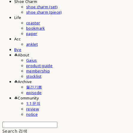
Shoe Charm
shoe charm (set)
shoe charm (piece)
Life
coaster
bookmark
paper
Acc
anklet
Bye
☘︎About
Gaius
product guide
membership
stocklist
☘︎Archive
월간기쁨
episode
☘︎Community
1:1 문의
review
notice
Search
검색