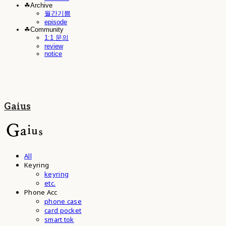
☘︎Archive
월간기쁨
episode
☘︎Community
1:1 문의
review
notice
Gaius
All
Keyring
keyring
etc.
Phone Acc
phone case
card pocket
smart tok