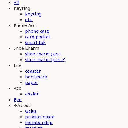
All
Keyring
keyring
etc.
Phone Acc
phone case
card pocket
smart tok
Shoe Charm
shoe charm (set)
shoe charm (piece)
Life
coaster
bookmark
paper
Acc
anklet
Bye
☘︎About
Gaius
product guide
membership