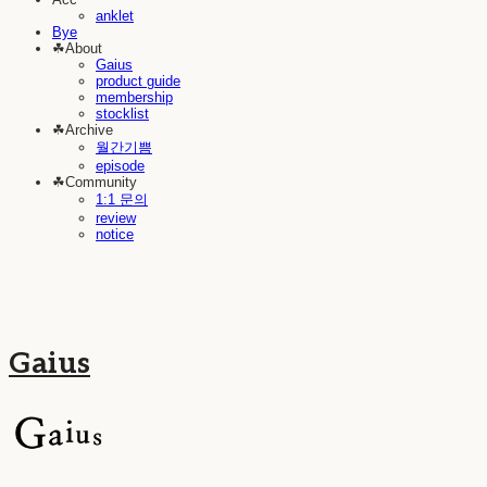
anklet
Bye
☘︎About
Gaius
product guide
membership
stocklist
☘︎Archive
월간기쁨
episode
☘︎Community
1:1 문의
review
notice
Gaius