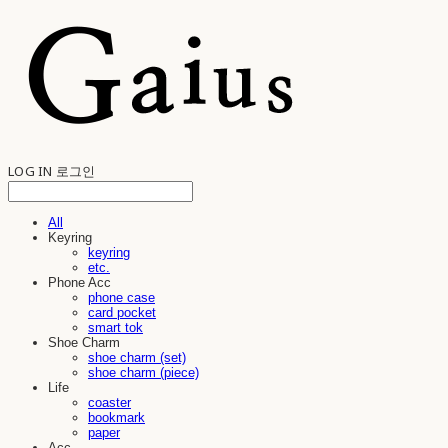
LOG IN
로그인
All
Keyring
keyring
etc.
Phone Acc
phone case
card pocket
smart tok
Shoe Charm
shoe charm (set)
shoe charm (piece)
Life
coaster
bookmark
paper
Acc