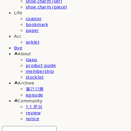
shoe charm (set)
shoe charm (piece)
Life
coaster
bookmark
paper
Acc
anklet
Bye
☘︎About
Gaius
product guide
membership
stocklist
☘︎Archive
월간기쁨
episode
☘︎Community
1:1 문의
review
notice