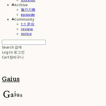
stocklist
☘︎Archive
월간기쁨
episode
☘︎Community
1:1 문의
review
notice
Search
검색
Log In
로그인
Cart
장바구니
Gaius