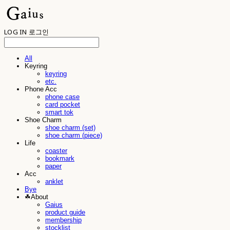
LOG IN
로그인
All
Keyring
keyring
etc.
Phone Acc
phone case
card pocket
smart tok
Shoe Charm
shoe charm (set)
shoe charm (piece)
Life
coaster
bookmark
paper
Acc
anklet
Bye
☘︎About
Gaius
product guide
membership
stocklist