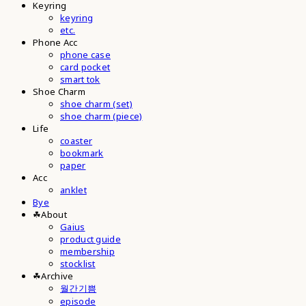
Keyring
keyring
etc.
Phone Acc
phone case
card pocket
smart tok
Shoe Charm
shoe charm (set)
shoe charm (piece)
Life
coaster
bookmark
paper
Acc
anklet
Bye
☘︎About
Gaius
product guide
membership
stocklist
☘︎Archive
월간기쁨
episode