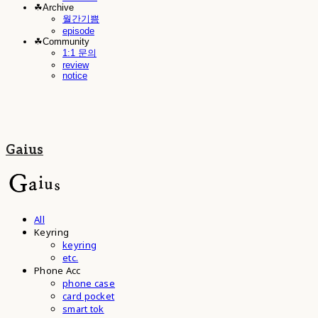
☘︎Archive
월간기쁨
episode
☘︎Community
1:1 문의
review
notice
Gaius
All
Keyring
keyring
etc.
Phone Acc
phone case
card pocket
smart tok