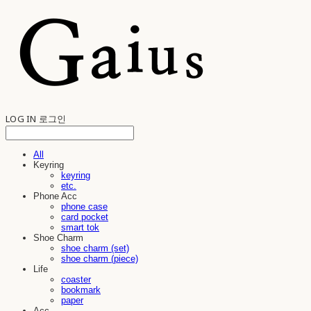
LOG IN
로그인
All
Keyring
keyring
etc.
Phone Acc
phone case
card pocket
smart tok
Shoe Charm
shoe charm (set)
shoe charm (piece)
Life
coaster
bookmark
paper
Acc