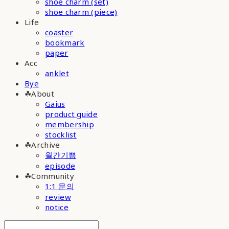
shoe charm (set)
shoe charm (piece)
Life
coaster
bookmark
paper
Acc
anklet
Bye
☘︎About
Gaius
product guide
membership
stocklist
☘︎Archive
월간기쁨
episode
☘︎Community
1:1 문의
review
notice