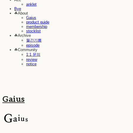
anklet
Bye
☘︎About
Gaius
product guide
membership
stocklist
☘︎Archive
월간기쁨
episode
☘︎Community
1:1 문의
review
notice
Gaius