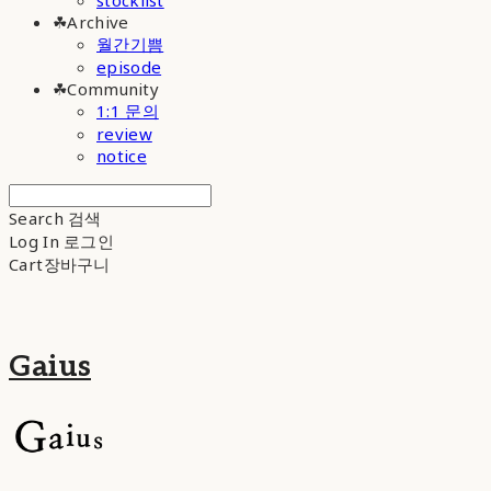
stocklist
☘︎Archive
월간기쁨
episode
☘︎Community
1:1 문의
review
notice
Search
검색
Log In
로그인
Cart
장바구니
Gaius