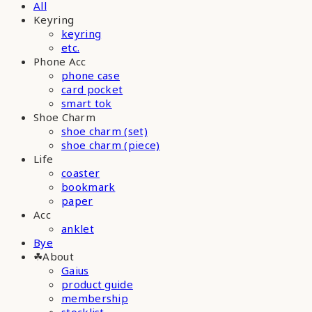
All
Keyring
keyring
etc.
Phone Acc
phone case
card pocket
smart tok
Shoe Charm
shoe charm (set)
shoe charm (piece)
Life
coaster
bookmark
paper
Acc
anklet
Bye
☘︎About
Gaius
product guide
membership